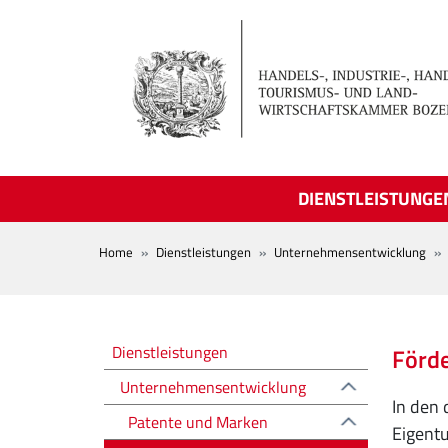
Skip to main content
DIENSTLEISTUNGE
BREADCRUMB
Home
Dienstleistungen
Unternehmensentwicklung
Sviluppo d'impresa
Dienstleistungen
Förd
Unternehmensentwicklung
In den 
Patente und Marken
Eigent