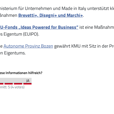
isterium für Unternehmen und Made in Italy unterstützt k
aßnahmen
Brevetti+, Disegni+ und Marchi+
.
U-Fonds „Ideas Powered for Business”
ist eine Maßnahme
es Eigentum (EUIPO).
ie
Autonome Provinz Bozen
gewährt KMU mit Sitz in der P
en Eigentums.
se Informationen hilfreich?
nitt:
5
(
4
votes)