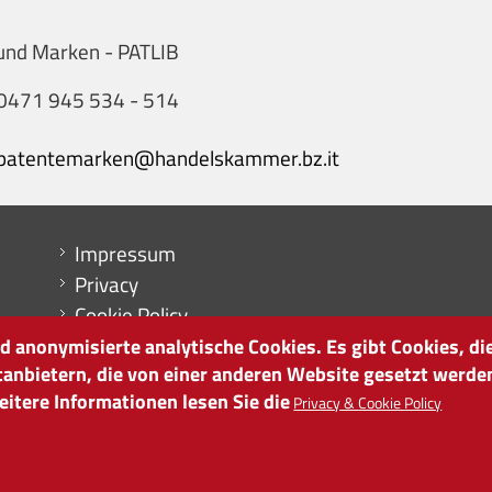
und Marken - PATLIB
0471 945 534 - 514
patentemarken@handelskammer.bz.it
Menu footer
Impressum
Privacy
Cookie Policy
Sitemap
 anonymisierte analytische Cookies. Es gibt Cookies, die
tanbietern, die von einer anderen Website gesetzt werde
Cookie-Einstellungen
itere Informationen lesen Sie die
Privacy & Cookie Policy
it