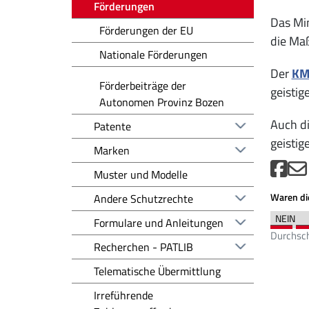
Förderungen
Das Min
Förderungen der EU
die M
Nationale Förderungen
Der
KM
Förderbeiträge der
geistig
Autonomen Provinz Bozen
Auch d
Patente
geistig
Marken
Muster und Modelle
Waren die
Andere Schutzrechte
Formulare und Anleitungen
Durchsch
Recherchen - PATLIB
Telematische Übermittlung
Irreführende