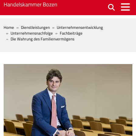
Skip to main content
Handelskammer Bozen
BREADCRUMB
Home
Dienstleistungen
Unternehmensentwicklung
Unternehmensnachfolge
Fachbeiträge
Die Wahrung des Familienvermögens