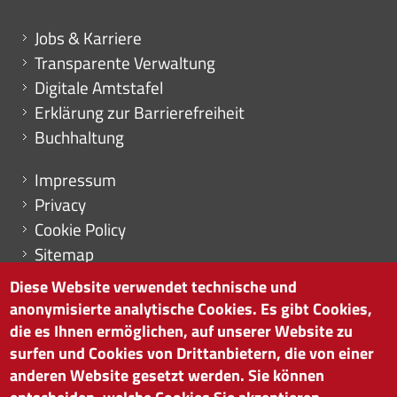
Mini menu di servizio
Jobs & Karriere
Transparente Verwaltung
Digitale Amtstafel
Erklärung zur Barrierefreiheit
Buchhaltung
Menu footer
Impressum
Privacy
Cookie Policy
Sitemap
Cookie-Einstellungen
Diese Website verwendet technische und
anonymisierte analytische Cookies. Es gibt Cookies,
die es Ihnen ermöglichen, auf unserer Website zu
surfen und Cookies von Drittanbietern, die von einer
HANDELSKAMMER BOZEN
anderen Website gesetzt werden. Sie können
Südtiroler Straße 60 | I-39100 Bozen