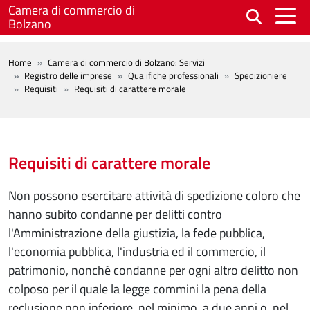
Salta al contenuto principale
Camera di commercio di
Bolzano
BREADCRUMB
Home
Camera di commercio di Bolzano: Servizi
Registro delle imprese
Qualifiche professionali
Spedizioniere
Requisiti
Requisiti di carattere morale
Requisiti di carattere morale
Non possono esercitare attività di spedizione coloro che
hanno subito condanne per delitti contro
l'Amministrazione della giustizia, la fede pubblica,
l'economia pubblica, l'industria ed il commercio, il
patrimonio, nonché condanne per ogni altro delitto non
colposo per il quale la legge commini la pena della
reclusione non inferiore, nel minimo, a due anni o, nel