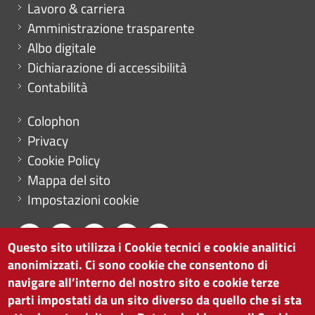
Mini menu di servizio
Lavoro & carriera
Amministrazione trasparente
Albo digitale
Dichiarazione di accessibilità
Contabilità
Menu footer
Colophon
Privacy
Cookie Policy
Mappa del sito
Impostazioni cookie
Questo sito utilizza i Cookie tecnici e cookie analitici
anonimizzati. Ci sono cookie che consentono di
CAMERA DI COMMERCIO DI BOLZANO
navigare all’interno del nostro sito e cookie terze
via Alto Adige 60 | I-39100 Bolzano
parti impostati da un sito diverso da quello che si sta
tel. 0471 945 511 |
info@camcom.bz.it