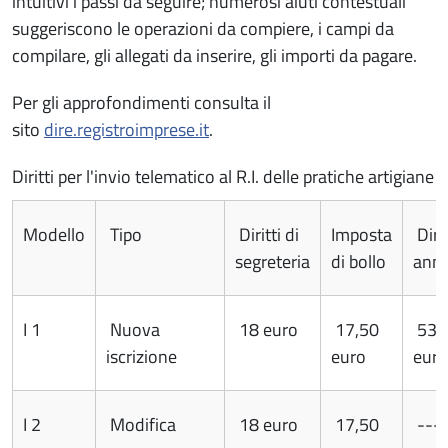
intuitivi i passi da seguire; numerosi aiuti contestuali
suggeriscono le operazioni da compiere, i campi da
compilare, gli allegati da inserire, gli importi da pagare.
Per gli approfondimenti consulta il
sito
dire.registroimprese.it
.
Diritti per l'invio telematico al R.I. delle pratiche artigiane
Modello
Tipo
Diritti di
Imposta
Diri
segreteria
di bollo
ann
I 1
Nuova
18 euro
17,50
53,
iscrizione
euro
euro
I 2
Modifica
18 euro
17,50
---