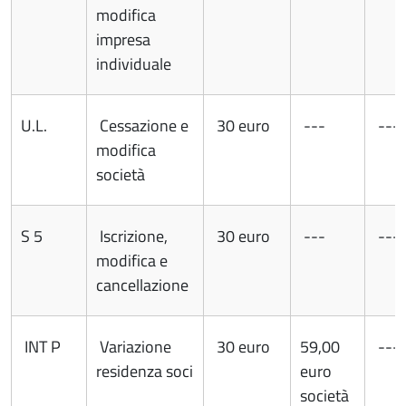
modifica
impresa
individuale
U.L.
Cessazione e
30 euro
---
---
modifica
società
S 5
Iscrizione,
30 euro
---
---
modifica e
cancellazione
INT P
Variazione
30 euro
59,00
---
residenza soci
euro
società