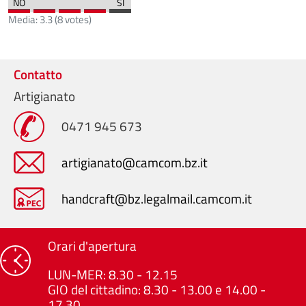
Media:
3.3
(
8
votes)
Contatto
Artigianato
0471 945 673
artigianato@camcom.bz.it
handcraft@bz.legalmail.camcom.it
Orari d'apertura
LUN-MER: 8.30 - 12.15
GIO del cittadino: 8.30 - 13.00 e 14.00 -
17.30