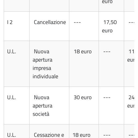
euro
I 2
Cancellazione
---
17,50
---
euro
U.L.
Nuova
18 euro
---
11,
apertura
euro
impresa
individuale
U.L.
Nuova
30 euro
---
24,
apertura
euro
società
U.L.
Cessazione e
18 euro
---
---