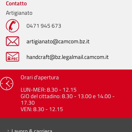
Contatto
Artigianato
0471 945 673
artigianato@camcom.bz.it
handcraft@bz.legalmail.camcom.it
Orari d'apertura
LUN-MER: 8.30 - 12.15
GIO del cittadino: 8.30 - 13.00 e 14.00 -
17.30
VEN: 8.30 - 12.15
Mini menu di servizio
Lavoro & carriera