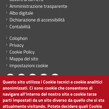
Amministrazione trasparente
Albo digitale
Dichiarazione di accessibilità
Contabilità
Menu footer
Colophon
Privacy
Cookie Policy
Mappa del sito
Impostazioni cookie
Questo sito utilizza i Cookie tecnici e cookie analitici
anonimizzati. Ci sono cookie che consentono di
CAMERA DI COMMERCIO DI BOLZANO
navigare all’interno del nostro sito e cookie terze
via Alto Adige 60 | I-39100 Bolzano
parti impostati da un sito diverso da quello che si sta
tel. 0471 945 511 |
info@camcom.bz.it
attualmente visitando. Potete decidere quali Cookie