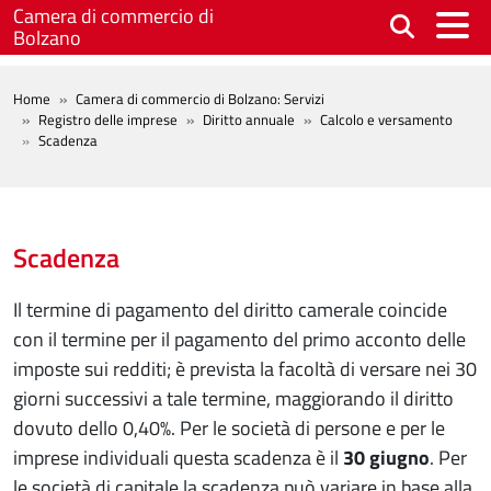
Salta al contenuto principale
Camera di commercio di
Bolzano
BREADCRUMB
Home
Camera di commercio di Bolzano: Servizi
Registro delle imprese
Diritto annuale
Calcolo e versamento
Scadenza
Scadenza
Il termine di pagamento del diritto camerale coincide
con il termine per il pagamento del primo acconto delle
imposte sui redditi; è prevista la facoltà di versare nei 30
giorni successivi a tale termine, maggiorando il diritto
dovuto dello 0,40%. Per le società di persone e per le
imprese individuali questa scadenza è il
30 giugno
. Per
le società di capitale la scadenza può variare in base alla