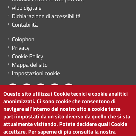
Albo digitale
Dichiarazione di accessibilità
Contabilità
Menu footer
Colophon
Privacy
Cookie Policy
Mappa del sito
Impostazioni cookie
Questo sito utilizza i Cookie tecnici e cookie analitici
anonimizzati. Ci sono cookie che consentono di
CAMERA DI COMMERCIO DI BOLZANO
navigare all’interno del nostro sito e cookie terze
via Alto Adige 60 | I-39100 Bolzano
parti impostati da un sito diverso da quello che si sta
tel. 0471 945 511 |
info@camcom.bz.it
attualmente visitando. Potete decidere quali Cookie
Partita IVA: 00376420212
accettare. Per saperne di più consulta la nostra