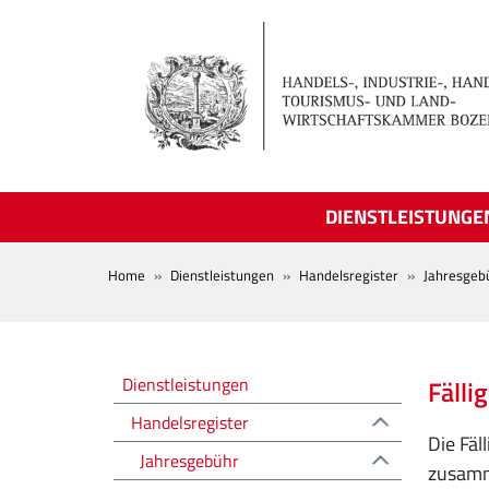
Skip to main content
DIENSTLEISTUNGE
BREADCRUMB
Home
Dienstleistungen
Handelsregister
Jahresgeb
Registro delle imprese
Dienstleistungen
Fällig
Handelsregister
Die Fäl
Jahresgebühr
zusamm