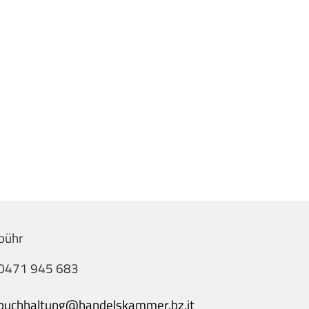
bühr
0471 945 683
buchhaltung@handelskammer.bz.it