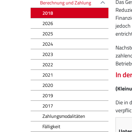
Das Ges
Berechnung und Zahlung
Reduzie
2018
Finanzi
2026
jedoch 
entric
2025
2024
Nachste
2023
zahlend
Betrieb
2022
In de
2021
2020
(Kleinu
2019
Die in 
2017
verpfl
Zahlungsmodalitäten
Fälligkeit
Unte