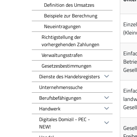
Definition des Umsatzes
Beispiele zur Berechnung
Einze
Neueintragungen
(Klei
Richtigstellung der
vorhergehenden Zahlungen
Einfac
Verwaltungsstrafen
Betri
Gesetzesbestimmungen
Gesel
Dienste des Handelsregisters
Unternehmenssuche
Einfac
Berufsbefähigungen
landwi
Gesel
Handwerk
Digitales Domizil - PEC -
NEW!
Gesel
Freibe