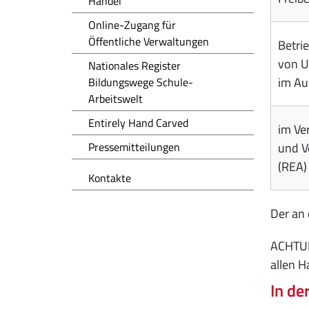
Handel
Online-Zugang für
Öffentliche Verwaltungen
Betri
von U
Nationales Register
im Au
Bildungswege Schule-
Arbeitswelt
Entirely Hand Carved
im Ve
Pressemitteilungen
und V
(REA)
Kontakte
Der an
ACHTUNG
allen 
In de