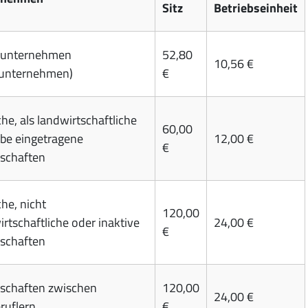
Sitz
Betriebseinheit
lunternehmen
52,80
10,56 €
nunternehmen)
€
he, als landwirtschaftliche
60,00
ebe eingetragene
12,00 €
€
lschaften
he, nicht
120,00
rtschaftliche oder inaktive
24,00 €
€
lschaften
lschaften zwischen
120,00
24,00 €
ruflern
€