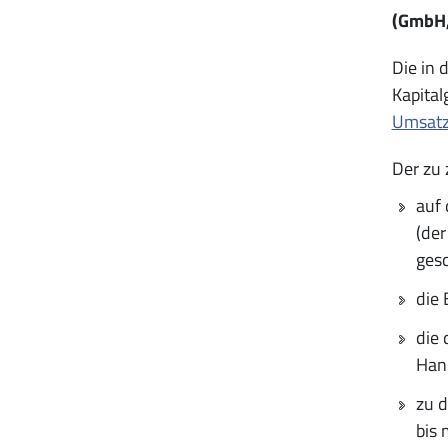
(GmbH,
Die in 
Kapital
Umsat
Der zu 
auf 
(der
gesc
die 
die 
Han
zu d
bis 