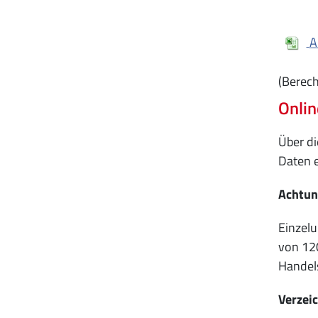
A
(Berech
Onli
Über d
Daten e
Achtun
Einzelu
von 120
Handel
Verzeic