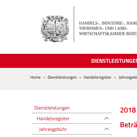
Skip to main content
DIENSTLEISTUNGE
BREADCRUMB
Home
Dienstleistungen
Handelsregister
Jahresgeb
Registro delle imprese
Dienstleistungen
2018
Handelsregister
Beträ
Jahresgebühr