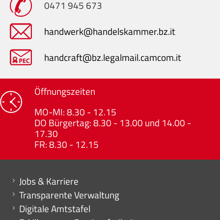
0471 945 673
handwerk@handelskammer.bz.it
handcraft@bz.legalmail.camcom.it
Öffnungszeiten
MO-MI: 8.30 - 12.15
DO Bürgertag: 8.30 - 13.00 und 14.00 -
17.30
FR: 8.30 - 12.15
Mini menu di servizio
Jobs & Karriere
Transparente Verwaltung
Digitale Amtstafel