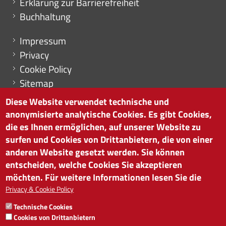
Erklärung zur Barrierefreiheit
Buchhaltung
Menu footer
Impressum
Privacy
Cookie Policy
Sitemap
Cookie-Einstellungen
Diese Website verwendet technische und
anonymisierte analytische Cookies. Es gibt Cookies,
die es Ihnen ermöglichen, auf unserer Website zu
surfen und Cookies von Drittanbietern, die von einer
HANDELSKAMMER BOZEN
anderen Website gesetzt werden. Sie können
Südtiroler Straße 60 | I-39100 Bozen
entscheiden, welche Cookies Sie akzeptieren
Tel. 0471 945 511 |
info@handelskammer.bz.it
möchten. Für weitere Informationen lesen Sie die
MwSt.-Nr.: 00376420212
Privacy & Cookie Policy
INSTITUT FÜR WIRTSCHAFTSFÖRDERUNG
Technische Cookies
MwSt.-Nr.: 01716880214
Cookies von Drittanbietern