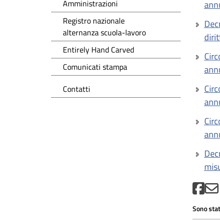
Amministrazioni
ann
Registro nazionale
Decr
alternanza scuola-lavoro
diri
Entirely Hand Carved
Circ
Comunicati stampa
ann
Circ
Contatti
ann
Circ
ann
Decr
misu
Sono stat