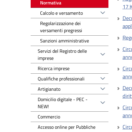
Normativa
17 
Calcolo e versamento
Decr
Regolarizzazione dei
appl
versamenti pregressi
Rego
Sanzioni amministrative
Circ
Servizi del Registro delle
ann
imprese
Circ
Ricerca imprese
ann
Qualifiche professionali
Decr
Artigianato
diri
Domicilio digitale - PEC -
NEW!
Circ
ann
Commercio
Circ
Accesso online per Pubbliche