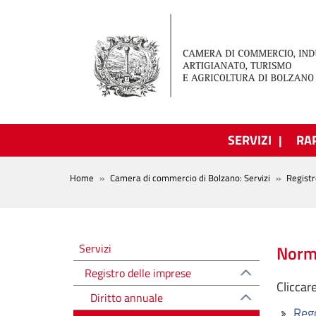
Salta al contenuto principale
SERVIZI
RA
BREADCRUMB
Home
Camera di commercio di Bolzano: Servizi
Registr
Registro delle imprese
Servizi
Norm
Registro delle imprese
Cliccar
Diritto annuale
Rego