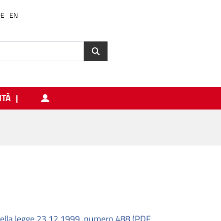
DE
EN
ITÀ
 della legge 23.12.1999, numero 488 (PDF