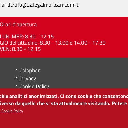
handcraft@bz.legalmail.camcom.it
Orari d'apertura
LUN-MER: 8.30 - 12.15
GIO del cittadino: 8.30 - 13.00 e 14.00 - 17.30
VEN: 8.30 - 12.15
Menu footer
Colophon
Privacy
Cookie Policy
Mappa del sito
ookie analitici anonimizzati. Ci sono cookie che consentono
Impostazioni cookie
diverso da quello che si sta attualmente visitando. Potete
 Cookie Policy