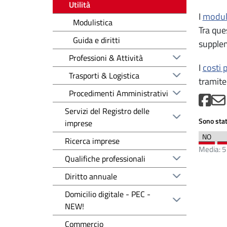
Utilità
I
modul
Modulistica
Tra ques
Guida e diritti
supplem
Professioni & Attività
I
costi p
Trasporti & Logistica
tramite
Procedimenti Amministrativi
Servizi del Registro delle
Sono stat
imprese
Ricerca imprese
Media:
5
Qualifiche professionali
Diritto annuale
Domicilio digitale - PEC -
NEW!
Commercio