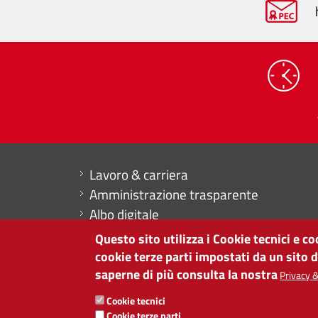
Mini menu di servizio
Lavoro & carriera
Amministrazione trasparente
Albo digitale
Dichiarazione di accessibilità
Questo sito utilizza i Cookie tecnici e c
Contabilità
cookie terze parti impostati da un sito 
saperne di più consulta la nostra
Privacy &
CAMERA DI COMMERCIO DI BOLZANO
Cookie tecnici
via Alto Adige 60 | I-39100 Bolzano
Cookie terze parti