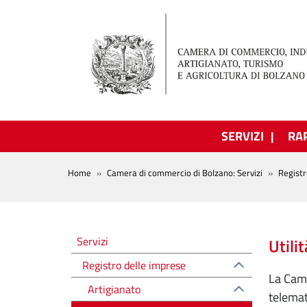
Salta al contenuto principale
SERVIZI
RA
BREADCRUMB
Home
Camera di commercio di Bolzano: Servizi
Registr
Registro delle imprese
Servizi
Utilit
Registro delle imprese
La Came
Artigianato
telemat