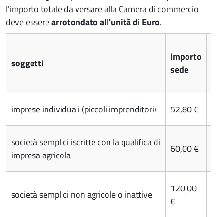
l'importo totale da versare alla Camera di commercio
deve essere
arrotondato all'unità di Euro
.
i
importo
soggetti
u
sede
l
imprese individuali (piccoli imprenditori)
52,80 €
1
società semplici iscritte con la qualifica di
60,00 €
1
impresa agricola
120,00
società semplici non agricole o inattive
2
€