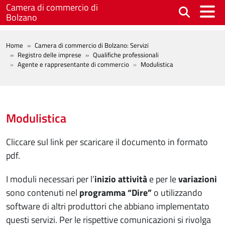
Salta al contenuto principale
Camera di commercio di
Bolzano
BREADCRUMB
Home
Camera di commercio di Bolzano: Servizi
Registro delle imprese
Qualifiche professionali
Agente e rappresentante di commercio
Modulistica
Modulistica
Cliccare sul link per scaricare il documento in formato
pdf.
I moduli necessari per l’
inizio attività
e per le
variazioni
sono contenuti nel
programma “Dire”
o utilizzando
software di altri produttori che abbiano implementato
questi servizi. Per le rispettive comunicazioni si rivolga