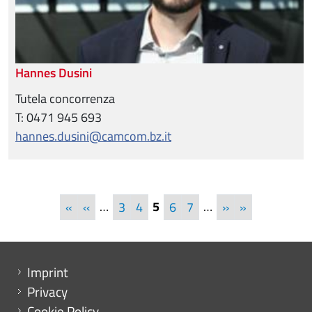
Hannes Dusini
Tutela concorrenza
T: 0471 945 693
hannes.dusini@camcom.bz.it
Pagination
First page
Previous page
…
5
…
Next page
Last page
«
‹‹
3
4
6
7
››
»
Menu footer
Imprint
Privacy
Cookie Policy