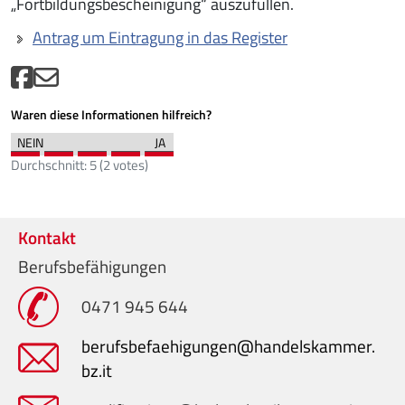
„Fortbildungsbescheinigung“ auszufüllen.
Antrag um Eintragung in das Register
Waren diese Informationen hilfreich?
Durchschnitt:
5
(
2
votes)
Kontakt
Berufsbefähigungen
0471 945 644
berufsbefaehigungen@handelskammer.
bz.it