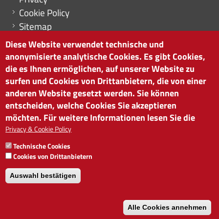
Cookie Policy
Sitemap
Cookie-Einstellungen
Diese Website verwendet technische und
anonymisierte analytische Cookies. Es gibt Cookies,
die es Ihnen ermöglichen, auf unserer Website zu
surfen und Cookies von Drittanbietern, die von einer
HANDELSKAMMER BOZEN
anderen Website gesetzt werden. Sie können
Südtiroler Straße 60 | I-39100 Bozen
entscheiden, welche Cookies Sie akzeptieren
Tel. 0471 945 511 |
info@handelskammer.bz.it
möchten. Für weitere Informationen lesen Sie die
MwSt.-Nr.: 00376420212
Privacy & Cookie Policy
INSTITUT FÜR WIRTSCHAFTSFÖRDERUNG
Technische Cookies
MwSt.-Nr.: 01716880214
Cookies von Drittanbietern
Auswahl bestätigen
Alle Cookies annehmen