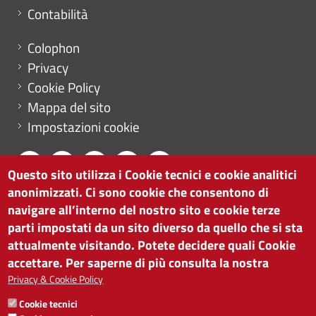
Contabilità
Menu footer
Colophon
Privacy
Cookie Policy
Mappa del sito
Impostazioni cookie
Questo sito utilizza i Cookie tecnici e cookie analitici
anonimizzati. Ci sono cookie che consentono di
CAMERA DI COMMERCIO DI BOLZANO
navigare all’interno del nostro sito e cookie terze
via Alto Adige 60 | I-39100 Bolzano
parti impostati da un sito diverso da quello che si sta
tel. 0471 945 511 |
info@camcom.bz.it
attualmente visitando. Potete decidere quali Cookie
Partita IVA: 00376420212
accettare. Per saperne di più consulta la nostra
ISTITUTO PER LA PROMOZIONE DELLO
Privacy & Cookie Policy
SVILUPPO ECONOMICO
Cookie tecnici