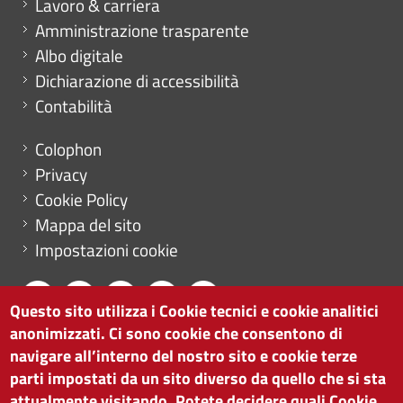
Mini menu di servizio
Lavoro & carriera
Amministrazione trasparente
Albo digitale
Dichiarazione di accessibilità
Contabilità
Menu footer
Colophon
Privacy
Cookie Policy
Mappa del sito
Impostazioni cookie
Questo sito utilizza i Cookie tecnici e cookie analitici
anonimizzati. Ci sono cookie che consentono di
CAMERA DI COMMERCIO DI BOLZANO
navigare all’interno del nostro sito e cookie terze
via Alto Adige 60 | I-39100 Bolzano
parti impostati da un sito diverso da quello che si sta
tel. 0471 945 511 |
info@camcom.bz.it
attualmente visitando. Potete decidere quali Cookie