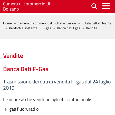
Salta al contenuto principale
Camera di commercio di
Bolzano
BREADCRUMB
Home
Camera di commercio di Bolzano: Servizi
Tutela dell'ambiente
Prodotti e sostanze
F gas
Banca dati f gas
Vendite
Vendite
Banca Dati F-Gas
Trasmissione dei dati di vendita F-gas dal 24 luglio
2019
Le imprese che vendono agli utilizzatori finali:
gas fluorurati o