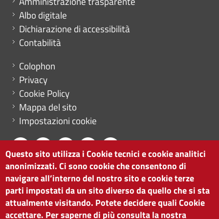
Amministrazione trasparente
Albo digitale
Dichiarazione di accessibilità
Contabilità
Menu footer
Colophon
Privacy
Cookie Policy
Mappa del sito
Impostazioni cookie
Questo sito utilizza i Cookie tecnici e cookie analitici
anonimizzati. Ci sono cookie che consentono di
CAMERA DI COMMERCIO DI BOLZANO
navigare all’interno del nostro sito e cookie terze
via Alto Adige 60 | I-39100 Bolzano
parti impostati da un sito diverso da quello che si sta
tel. 0471 945 511 |
info@camcom.bz.it
attualmente visitando. Potete decidere quali Cookie
Partita IVA: 00376420212
accettare. Per saperne di più consulta la nostra