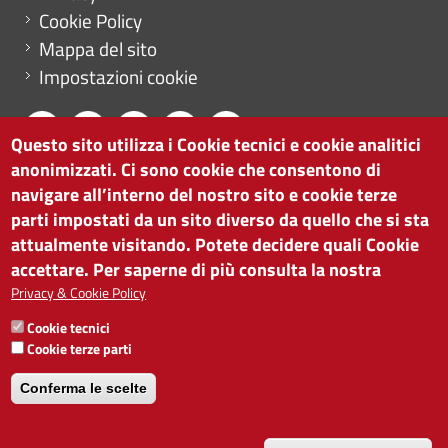
Cookie Policy
Mappa del sito
Impostazioni cookie
Questo sito utilizza i Cookie tecnici e cookie analitici
anonimizzati. Ci sono cookie che consentono di
CAMERA DI COMMERCIO DI BOLZANO
navigare all’interno del nostro sito e cookie terze
via Alto Adige 60 | I-39100 Bolzano
parti impostati da un sito diverso da quello che si sta
tel. 0471 945 511 |
info@camcom.bz.it
attualmente visitando. Potete decidere quali Cookie
Partita IVA: 00376420212
accettare. Per saperne di più consulta la nostra
ISTITUTO PER LA PROMOZIONE DELLO
Privacy & Cookie Policy
SVILUPPO ECONOMICO
Cookie tecnici
Partita IVA: 01716880214
Cookie terze parti
Conferma le scelte