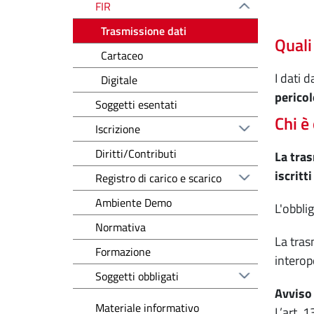
FIR
Trasmissione dati
Quali
Cartaceo
I dati 
Digitale
pericol
Soggetti esentati
Chi è
Iscrizione
Diritti/Contributi
La tras
iscritt
Registro di carico e scarico
Ambiente Demo
L'obbli
Normativa
La tras
Formazione
interop
Soggetti obbligati
Avviso 
Materiale informativo
L’art. 