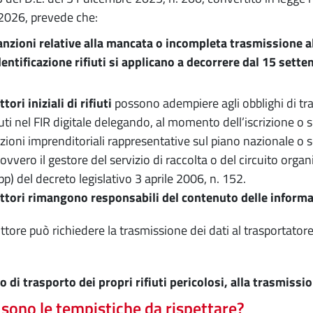
2026, prevede che:
anzioni relative alla mancata o incompleta trasmissione a
dentificazione rifiuti si applicano a decorrere dal 15 sett
tori iniziali di rifiuti
possono adempiere agli obblighi di trasm
ti nel FIR digitale delegando, al momento dell’iscrizione o 
zioni imprenditoriali rappresentative sul piano nazionale o s
ovvero il gestore del servizio di raccolta o del circuito organ
pp) del decreto legislativo 3 aprile 2006, n. 152.
ttori rimangono responsabili del contenuto delle inform
uttore può richiedere la trasmissione dei dati al trasportatore
o di trasporto dei propri rifiuti pericolosi, alla trasmissio
 sono le tempistiche da rispettare?