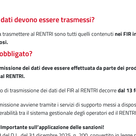
 dati devono essere trasmessi?
da trasmettere al RENTRI sono tutti quelli contenuti
nei FIR i
osi.
 obbligato?
missione dei dati deve essere effettuata da parte dei prod
i al RENTRI.
go di trasmissione dei dati del FIR al RENTRI decorre
dal 13 
missione avviene tramite i servizi di supporto messi a disp
erabilità tra il sistema gestionale degli operatori ed il RENTRI
Importante sull’applicazione delle sanzioni!
13 del D.L. del 31 dicembre 2025, n. 200, convertito in legge 