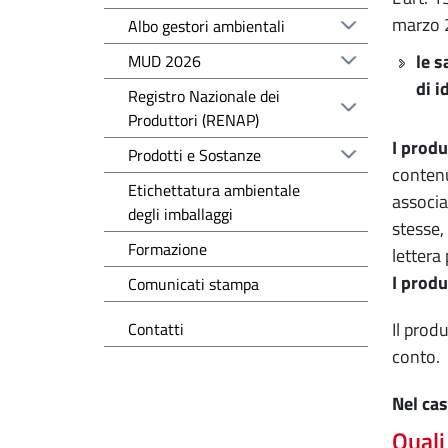
marzo 
Albo gestori ambientali
le s
MUD 2026
di i
Registro Nazionale dei
Produttori (RENAP)
I produt
Prodotti e Sostanze
contenu
Etichettatura ambientale
associa
degli imballaggi
stesse, 
Formazione
lettera 
I produ
Comunicati stampa
Il prod
Contatti
conto.
Nel cas
Quali