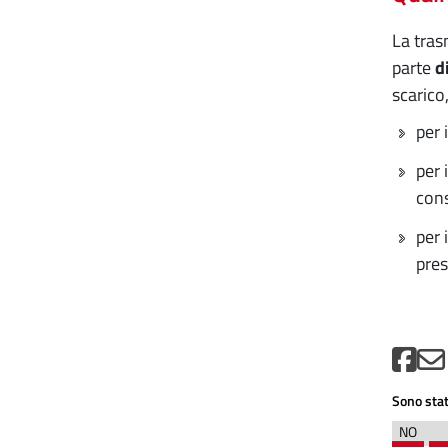
La tras
parte
d
scarico,
per 
per 
cons
per 
pres
Sono stat