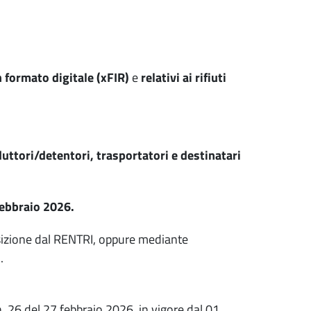
n formato digitale (xFIR)
e
relativi ai rifiuti
uttori/detentori, trasportatori e destinatari
febbraio 2026.
osizione dal RENTRI, oppure mediante
.
n. 26 del 27 febbraio 2026, in vigore dal 01