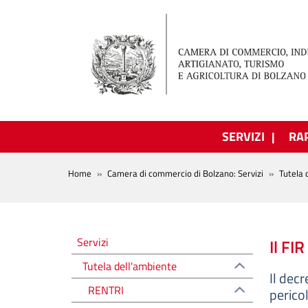
Salta al contenuto principale
SERVIZI
RA
BREADCRUMB
Home
Camera di commercio di Bolzano: Servizi
Tutela 
Tutela dell'ambiente
Servizi
Il FI
Tutela dell'ambiente
Il decr
RENTRI
pericol