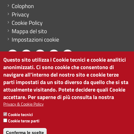
Menu footer
Colophon
Privacy
Cookie Policy
Mappa del sito
Impostazioni cookie
Questo sito utilizza i Cookie tecnici e cookie analitici
anonimizzati. Ci sono cookie che consentono di
CAMERA DI COMMERCIO DI BOLZANO
navigare all’interno del nostro sito e cookie terze
via Alto Adige 60 | I-39100 Bolzano
parti impostati da un sito diverso da quello che si sta
tel. 0471 945 511 |
info@camcom.bz.it
attualmente visitando. Potete decidere quali Cookie
Partita IVA: 00376420212
accettare. Per saperne di più consulta la nostra
ISTITUTO PER LA PROMOZIONE DELLO
Privacy & Cookie Policy
SVILUPPO ECONOMICO
Cookie tecnici
Partita IVA: 01716880214
Cookie terze parti
Conferma le scelte