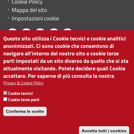
Cookie Policy
Mappa del sito
Impostazioni cookie
Questo sito utilizza i Cookie tecnici e cookie analitici
anonimizzati. Ci sono cookie che consentono di
CAMERA DI COMMERCIO DI BOLZANO
navigare all’interno del nostro sito e cookie terze
via Alto Adige 60 | I-39100 Bolzano
parti impostati da un sito diverso da quello che si sta
tel. 0471 945 511 |
info@camcom.bz.it
attualmente visitando. Potete decidere quali Cookie
Partita IVA: 00376420212
accettare. Per saperne di più consulta la nostra
ISTITUTO PER LA PROMOZIONE DELLO
Privacy & Cookie Policy
SVILUPPO ECONOMICO
Cookie tecnici
Partita IVA: 01716880214
Cookie terze parti
Conferma le scelte
Accetta tutti i cookies