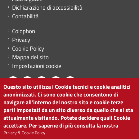
Dichiarazione di accessibilità
Contabilità
Menu footer
Colophon
Privacy
Cookie Policy
Mappa del sito
Impostazioni cookie
Questo sito utilizza i Cookie tecnici e cookie analitici
anonimizzati. Ci sono cookie che consentono di
CAMERA DI COMMERCIO DI BOLZANO
navigare all’interno del nostro sito e cookie terze
via Alto Adige 60 | I-39100 Bolzano
parti impostati da un sito diverso da quello che si sta
tel. 0471 945 511 |
info@camcom.bz.it
attualmente visitando. Potete decidere quali Cookie
Partita IVA: 00376420212
accettare. Per saperne di più consulta la nostra
ISTITUTO PER LA PROMOZIONE DELLO
Privacy & Cookie Policy