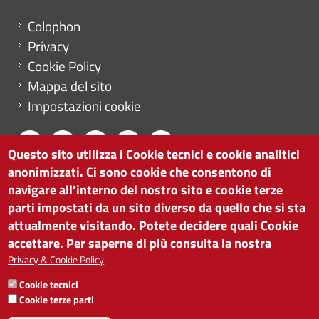
Menu footer
Colophon
Privacy
Cookie Policy
Mappa del sito
Impostazioni cookie
Questo sito utilizza i Cookie tecnici e cookie analitici
anonimizzati. Ci sono cookie che consentono di
CAMERA DI COMMERCIO DI BOLZANO
navigare all’interno del nostro sito e cookie terze
via Alto Adige 60 | I-39100 Bolzano
parti impostati da un sito diverso da quello che si sta
tel. 0471 945 511 |
info@camcom.bz.it
attualmente visitando. Potete decidere quali Cookie
Partita IVA: 00376420212
accettare. Per saperne di più consulta la nostra
ISTITUTO PER LA PROMOZIONE DELLO
Privacy & Cookie Policy
SVILUPPO ECONOMICO
Cookie tecnici
Partita IVA: 01716880214
Cookie terze parti