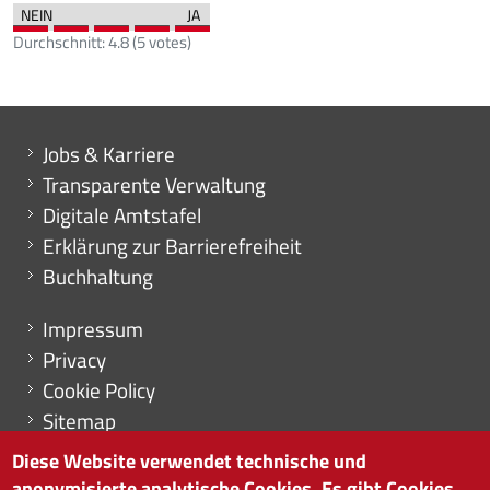
Durchschnitt:
4.8
(
5
votes)
Mini menu di servizio
Jobs & Karriere
Transparente Verwaltung
Digitale Amtstafel
Erklärung zur Barrierefreiheit
Buchhaltung
Menu footer
Impressum
Privacy
Cookie Policy
Sitemap
Cookie-Einstellungen
Diese Website verwendet technische und
anonymisierte analytische Cookies. Es gibt Cookies,