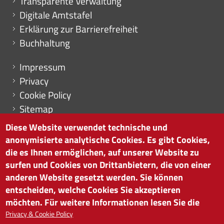
Transparente Verwaltung
Digitale Amtstafel
Erklärung zur Barrierefreiheit
Buchhaltung
Menu footer
Impressum
Privacy
Cookie Policy
Sitemap
Cookie-Einstellungen
Diese Website verwendet technische und
anonymisierte analytische Cookies. Es gibt Cookies,
die es Ihnen ermöglichen, auf unserer Website zu
surfen und Cookies von Drittanbietern, die von einer
HANDELSKAMMER BOZEN
anderen Website gesetzt werden. Sie können
Südtiroler Straße 60 | I-39100 Bozen
entscheiden, welche Cookies Sie akzeptieren
Tel. 0471 945 511 |
info@handelskammer.bz.it
möchten. Für weitere Informationen lesen Sie die
Privacy & Cookie Policy
MwSt.-Nr.: 00376420212