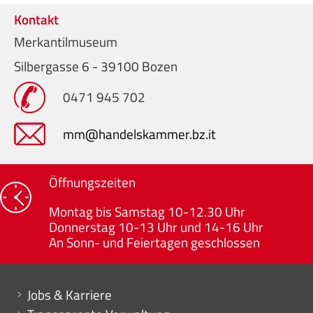
Kontakt
Merkantilmuseum
Silbergasse 6 - 39100 Bozen
0471 945 702
mm@handelskammer.bz.it
Öffnungszeiten
Montag bis Samstag 10-12.30 Uhr
Donnerstag 10-13 Uhr und 14-16 Uhr
An Sonn- und Feiertagen geschlossen
Mini menu di servizio
Jobs & Karriere