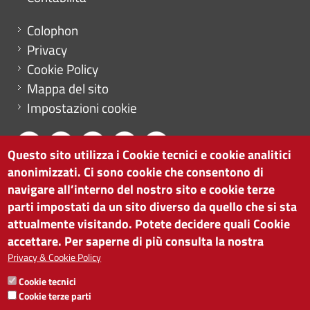
Menu footer
Colophon
Privacy
Cookie Policy
Mappa del sito
Impostazioni cookie
Questo sito utilizza i Cookie tecnici e cookie analitici
anonimizzati. Ci sono cookie che consentono di
CAMERA DI COMMERCIO DI BOLZANO
navigare all’interno del nostro sito e cookie terze
via Alto Adige 60 | I-39100 Bolzano
parti impostati da un sito diverso da quello che si sta
tel. 0471 945 511 |
info@camcom.bz.it
attualmente visitando. Potete decidere quali Cookie
Partita IVA: 00376420212
accettare. Per saperne di più consulta la nostra
ISTITUTO PER LA PROMOZIONE DELLO
Privacy & Cookie Policy
SVILUPPO ECONOMICO
Cookie tecnici
Partita IVA: 01716880214
Cookie terze parti