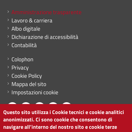
Mini menu di servizio
Amministrazione trasparente
Lavoro & carriera
Albo digitale
Dichiarazione di accessibilità
Contabilità
Menu footer
Colophon
Privacy
Cookie Policy
Mappa del sito
Impostazioni cookie
Questo sito utilizza i Cookie tecnici e cookie analitici
anonimizzati. Ci sono cookie che consentono di
CAMERA DI COMMERCIO DI BOLZANO
navigare all’interno del nostro sito e cookie terze
via Alto Adige 60 | I-39100 Bolzano