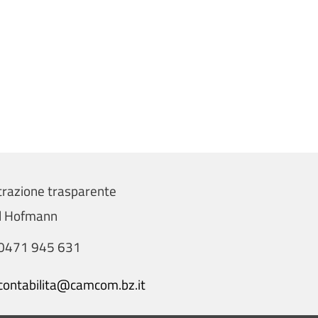
razione trasparente
el Hofmann
0471 945 631
contabilita@camcom.bz.it