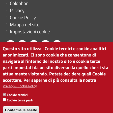
Menu footer
Colophon
Privacy
Cookie Policy
Mappa del sito
Impostazioni cookie
Questo sito utilizza i Cookie tecnici e cookie analitici
anonimizzati. Ci sono cookie che consentono di
CAMERA DI COMMERCIO DI BOLZANO
navigare all’interno del nostro sito e cookie terze
via Alto Adige 60 | I-39100 Bolzano
parti impostati da un sito diverso da quello che si sta
tel. 0471 945 511 |
info@camcom.bz.it
attualmente visitando. Potete decidere quali Cookie
Partita IVA: 00376420212
accettare. Per saperne di più consulta la nostra
ISTITUTO PER LA PROMOZIONE DELLO
Privacy & Cookie Policy
SVILUPPO ECONOMICO
Cookie tecnici
Partita IVA: 01716880214
Cookie terze parti
Conferma le scelte