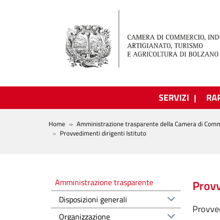
Salta al contenuto principale
SERVIZI
RA
BREADCRUMB
Home
Amministrazione trasparente della Camera di Comm
Provvedimenti dirigenti Istituto
Amministrazione trasparente
Amministrazione trasparente
Provv
Disposizioni generali
Provved
Organizzazione