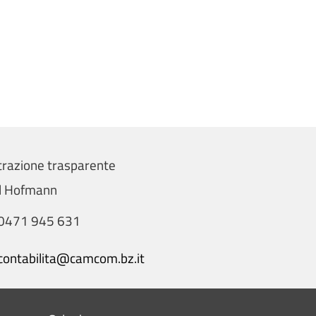
razione trasparente
el Hofmann
0471 945 631
contabilita@camcom.bz.it
Menu footer