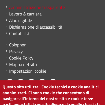
Mini menu di servizio
Amministrazione trasparente
Lavoro & carriera
Albo digitale
Dichiarazione di accessibilità
Contabilità
Menu footer
Colophon
Privacy
Cookie Policy
Mappa del sito
Impostazioni cookie
Questo sito utilizza i Cookie tecnici e cookie analitici
anonimizzati. Ci sono cookie che consentono di
CAMERA DI COMMERCIO DI BOLZANO
navigare all’interno del nostro sito e cookie terze
via Alto Adige 60 | I-39100 Bolzano
parti impostati da un sito diverso da quello che si sta