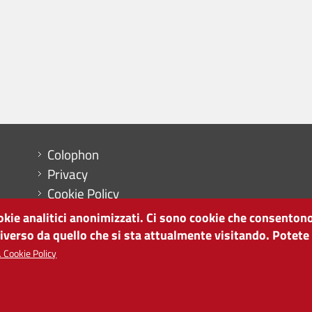
Menu footer
Colophon
Privacy
Cookie Policy
Mappa del sito
ookie analitici anonimizzati. Ci sono cookie che consentono
Impostazioni cookie
diverso da quello che si sta attualmente visitando. Potete
 Cookie Policy