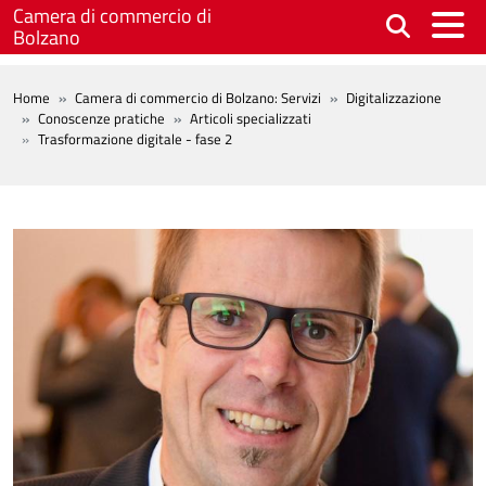
Salta al contenuto principale
Camera di commercio di
Bolzano
BREADCRUMB
Home
Camera di commercio di Bolzano: Servizi
Digitalizzazione
Conoscenze pratiche
Articoli specializzati
Trasformazione digitale - fase 2