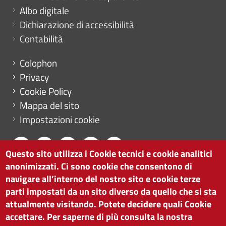
Albo digitale
Dichiarazione di accessibilità
Contabilità
Menu footer
Colophon
Privacy
Cookie Policy
Mappa del sito
Impostazioni cookie
Questo sito utilizza i Cookie tecnici e cookie analitici
anonimizzati. Ci sono cookie che consentono di
CAMERA DI COMMERCIO DI BOLZANO
navigare all’interno del nostro sito e cookie terze
via Alto Adige 60 | I-39100 Bolzano
parti impostati da un sito diverso da quello che si sta
tel. 0471 945 511 |
info@camcom.bz.it
attualmente visitando. Potete decidere quali Cookie
Partita IVA: 00376420212
accettare. Per saperne di più consulta la nostra