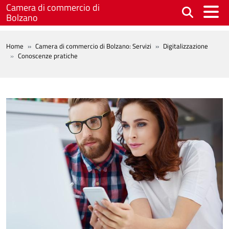
Salta al contenuto principale
Camera di commercio di
Bolzano
BREADCRUMB
Home
Camera di commercio di Bolzano: Servizi
Digitalizzazione
Conoscenze pratiche