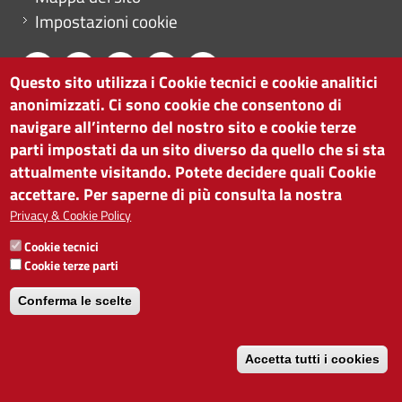
Impostazioni cookie
Questo sito utilizza i Cookie tecnici e cookie analitici
anonimizzati. Ci sono cookie che consentono di
CAMERA DI COMMERCIO DI BOLZANO
navigare all’interno del nostro sito e cookie terze
via Alto Adige 60 | I-39100 Bolzano
parti impostati da un sito diverso da quello che si sta
tel. 0471 945 511 |
info@camcom.bz.it
attualmente visitando. Potete decidere quali Cookie
Partita IVA: 00376420212
accettare. Per saperne di più consulta la nostra
ISTITUTO PER LA PROMOZIONE DELLO
Privacy & Cookie Policy
SVILUPPO ECONOMICO
Cookie tecnici
Partita IVA: 01716880214
Cookie terze parti
Conferma le scelte
Accetta tutti i cookies