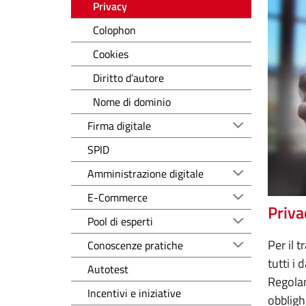
Privacy
Colophon
Cookies
Diritto d’autore
Nome di dominio
Firma digitale
SPID
Amministrazione digitale
E-Commerce
Priva
Pool di esperti
Per il 
Conoscenze pratiche
tutti i
Autotest
Regolam
Incentivi e iniziative
obbligh