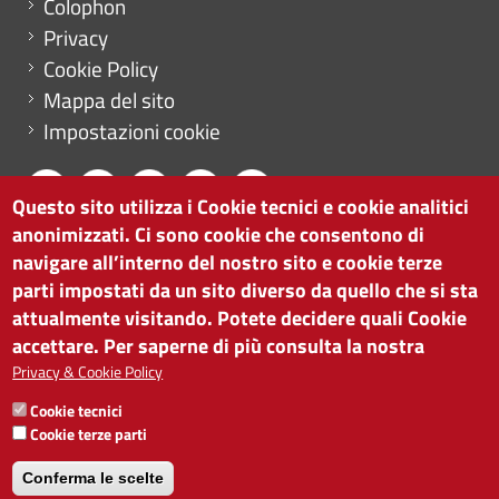
Menu footer
Colophon
Privacy
Cookie Policy
Mappa del sito
Impostazioni cookie
Questo sito utilizza i Cookie tecnici e cookie analitici
anonimizzati. Ci sono cookie che consentono di
CAMERA DI COMMERCIO DI BOLZANO
navigare all’interno del nostro sito e cookie terze
via Alto Adige 60 | I-39100 Bolzano
parti impostati da un sito diverso da quello che si sta
tel. 0471 945 511 |
info@camcom.bz.it
attualmente visitando. Potete decidere quali Cookie
Partita IVA: 00376420212
accettare. Per saperne di più consulta la nostra
ISTITUTO PER LA PROMOZIONE DELLO
Privacy & Cookie Policy
SVILUPPO ECONOMICO
Cookie tecnici
Partita IVA: 01716880214
Cookie terze parti
Conferma le scelte