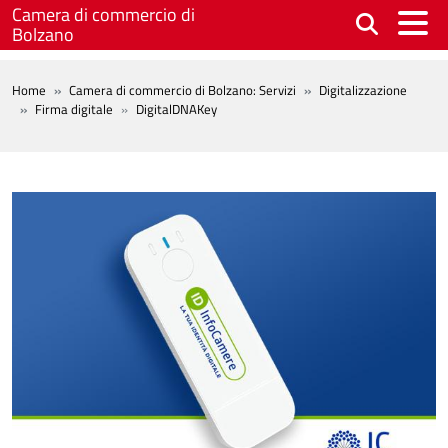
Salta al contenuto principale
Camera di commercio di
Bolzano
BREADCRUMB
Home
Camera di commercio di Bolzano: Servizi
Digitalizzazione
Firma digitale
DigitalDNAKey