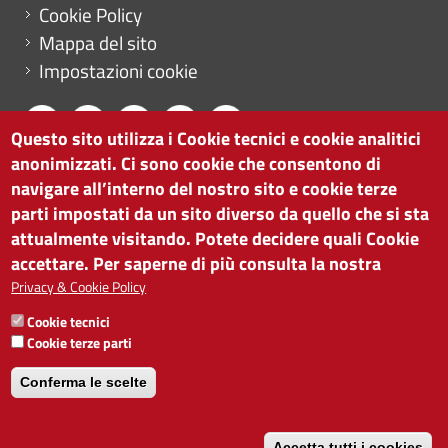
Cookie Policy
Mappa del sito
Impostazioni cookie
Questo sito utilizza i Cookie tecnici e cookie analitici
anonimizzati. Ci sono cookie che consentono di
CAMERA DI COMMERCIO DI BOLZANO
navigare all’interno del nostro sito e cookie terze
via Alto Adige 60 | I-39100 Bolzano
parti impostati da un sito diverso da quello che si sta
tel. 0471 945 511 |
info@camcom.bz.it
attualmente visitando. Potete decidere quali Cookie
Partita IVA: 00376420212
accettare. Per saperne di più consulta la nostra
ISTITUTO PER LA PROMOZIONE DELLO
Privacy & Cookie Policy
SVILUPPO ECONOMICO
Cookie tecnici
Partita IVA: 01716880214
Cookie terze parti
Conferma le scelte
Accetta tutti i cookies