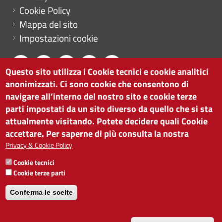
Cookie Policy
Mappa del sito
Impostazioni cookie
Questo sito utilizza i Cookie tecnici e cookie analitici
anonimizzati. Ci sono cookie che consentono di
CAMERA DI COMMERCIO DI BOLZANO
navigare all’interno del nostro sito e cookie terze
via Alto Adige 60 | I-39100 Bolzano
parti impostati da un sito diverso da quello che si sta
tel. 0471 945 511 |
info@camcom.bz.it
attualmente visitando. Potete decidere quali Cookie
Partita IVA: 00376420212
accettare. Per saperne di più consulta la nostra
ISTITUTO PER LA PROMOZIONE DELLO
Privacy & Cookie Policy
SVILUPPO ECONOMICO
Cookie tecnici
Partita IVA: 01716880214
Cookie terze parti
Conferma le scelte