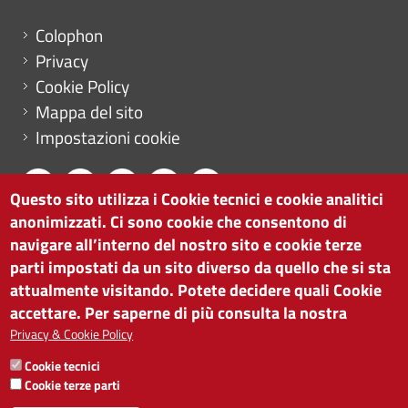
Menu footer
Colophon
Privacy
Cookie Policy
Mappa del sito
Impostazioni cookie
Questo sito utilizza i Cookie tecnici e cookie analitici
anonimizzati. Ci sono cookie che consentono di
CAMERA DI COMMERCIO DI BOLZANO
navigare all’interno del nostro sito e cookie terze
via Alto Adige 60 | I-39100 Bolzano
parti impostati da un sito diverso da quello che si sta
tel. 0471 945 511 |
info@camcom.bz.it
attualmente visitando. Potete decidere quali Cookie
Partita IVA: 00376420212
accettare. Per saperne di più consulta la nostra
ISTITUTO PER LA PROMOZIONE DELLO
Privacy & Cookie Policy
SVILUPPO ECONOMICO
Cookie tecnici
Partita IVA: 01716880214
Cookie terze parti