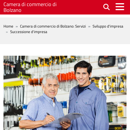
Salta al contenuto principale
Camera di commercio di
Bolzano
BREADCRUMB
Home
Camera di commercio di Bolzano: Servizi
Sviluppo d'impresa
Successione d'impresa