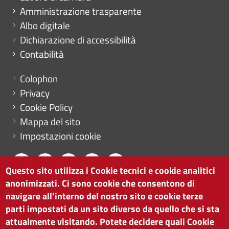
Amministrazione trasparente
Albo digitale
Dichiarazione di accessibilità
Contabilità
Menu footer
Colophon
Privacy
Cookie Policy
Mappa del sito
Impostazioni cookie
Questo sito utilizza i Cookie tecnici e cookie analitici
anonimizzati. Ci sono cookie che consentono di
CAMERA DI COMMERCIO DI BOLZANO
navigare all’interno del nostro sito e cookie terze
via Alto Adige 60 | I-39100 Bolzano
parti impostati da un sito diverso da quello che si sta
tel. 0471 945 511 |
info@camcom.bz.it
attualmente visitando. Potete decidere quali Cookie