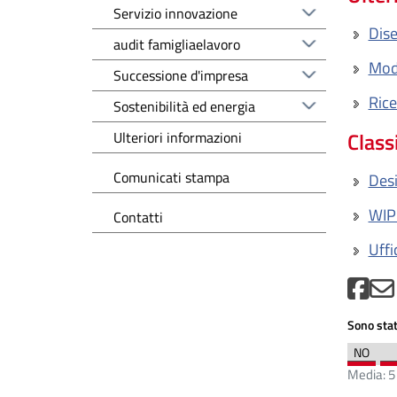
Servizio innovazione
Dise
audit famigliaelavoro
Modu
Successione d'impresa
Rice
Sostenibilità ed energia
Class
Ulteriori informazioni
Comunicati stampa
Des
WIPO
Contatti
Uffi
Sono stat
Media:
5