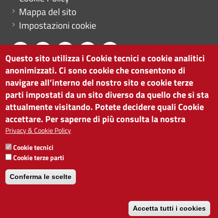
Mappa del sito
Impostazioni cookie
Questo sito utilizza i Cookie tecnici e cookie analitici
anonimizzati. Ci sono cookie che consentono di
CAMERA DI COMMERCIO DI BOLZANO
navigare all’interno del nostro sito e cookie terze
via Alto Adige 60 | I-39100 Bolzano
parti impostati da un sito diverso da quello che si sta
tel. 0471 945 511 |
info@camcom.bz.it
attualmente visitando. Potete decidere quali Cookie
Partita IVA: 00376420212
accettare. Per saperne di più consulta la nostra
ISTITUTO PER LA PROMOZIONE DELLO
Privacy & Cookie Policy
SVILUPPO ECONOMICO
Cookie tecnici
Partita IVA: 01716880214
Cookie terze parti
Conferma le scelte
Accetta tutti i cookies