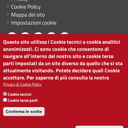
Cookie Policy
Mappa del sito
Impostazioni cookie
Questo sito utilizza i Cookie tecnici e cookie analitici
anonimizzati. Ci sono cookie che consentono di
CAMERA DI COMMERCIO DI BOLZANO
navigare all’interno del nostro sito e cookie terze
via Alto Adige 60 | I-39100 Bolzano
parti impostati da un sito diverso da quello che si sta
tel. 0471 945 511 |
info@camcom.bz.it
attualmente visitando. Potete decidere quali Cookie
Partita IVA: 00376420212
accettare. Per saperne di più consulta la nostra
ISTITUTO PER LA PROMOZIONE DELLO
Privacy & Cookie Policy
SVILUPPO ECONOMICO
Cookie tecnici
Partita IVA: 01716880214
Cookie terze parti
Conferma le scelte