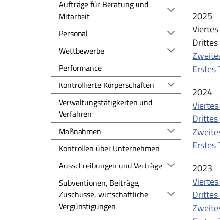
Aufträge für Beratung und
2025
Mitarbeit
Viertes
Personal
Drittes
Wettbewerbe
Zweites
Performance
Erstes 
Kontrollierte Körperschaften
2024
Verwaltungstätigkeiten und
Viertes
Verfahren
Drittes
Maßnahmen
Zweites
Erstes 
Kontrollen über Unternehmen
Ausschreibungen und Verträge
2023
Viertes
Subventionen, Beiträge,
Drittes
Zuschüsse, wirtschaftliche
Vergünstigungen
Zweites