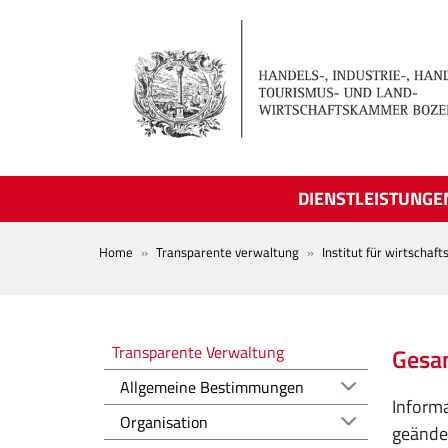
Skip to main content
DIENSTLEISTUNGE
BREADCRUMB
Home
Transparente verwaltung
Institut für wirtschaf
Amministrazione trasparente
Transparente Verwaltung
Gesam
Allgemeine Bestimmungen
Informa
Organisation
geänder