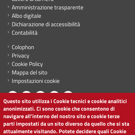
Amministrazione trasparente
Albo digitale
Dichiarazione di accessibilità
Contabilità
Menu footer
Colophon
Privacy
Cookie Policy
Mappa del sito
Impostazioni cookie
Questo sito utilizza i Cookie tecnici e cookie analitici
anonimizzati. Ci sono cookie che consentono di
CAMERA DI COMMERCIO DI BOLZANO
navigare all’interno del nostro sito e cookie terze
via Alto Adige 60 | I-39100 Bolzano
parti impostati da un sito diverso da quello che si sta
tel. 0471 945 511 |
info@camcom.bz.it
attualmente visitando. Potete decidere quali Cookie