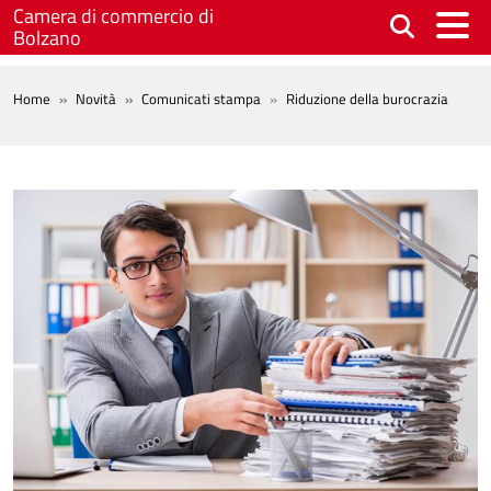
Salta al contenuto principale
Camera di commercio di
Bolzano
BREADCRUMB
Home
Novità
Comunicati stampa
Riduzione della burocrazia