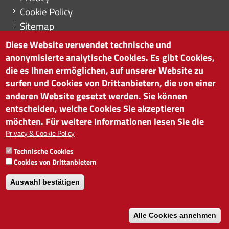
Cookie Policy
Sitemap
Cookie-Einstellungen
Diese Website verwendet technische und
anonymisierte analytische Cookies. Es gibt Cookies,
die es Ihnen ermöglichen, auf unserer Website zu
surfen und Cookies von Drittanbietern, die von einer
HANDELSKAMMER BOZEN
anderen Website gesetzt werden. Sie können
Südtiroler Straße 60 | I-39100 Bozen
entscheiden, welche Cookies Sie akzeptieren
Tel. 0471 945 511 |
info@handelskammer.bz.it
möchten. Für weitere Informationen lesen Sie die
MwSt.-Nr.: 00376420212
Privacy & Cookie Policy
INSTITUT FÜR WIRTSCHAFTSFÖRDERUNG
Technische Cookies
MwSt.-Nr.: 01716880214
Cookies von Drittanbietern
Auswahl bestätigen
Alle Cookies annehmen