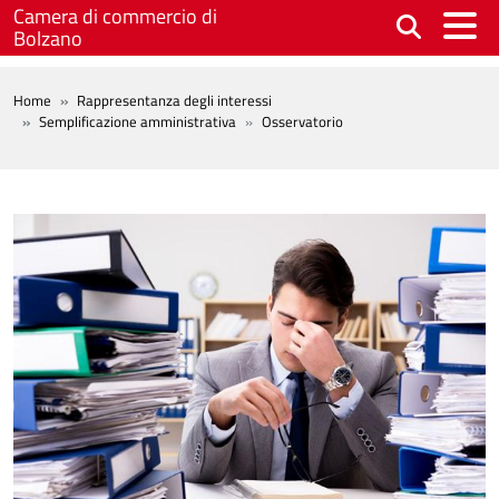
Salta al contenuto principale
Camera di commercio di
Bolzano
BREADCRUMB
Home
Rappresentanza degli interessi
Semplificazione amministrativa
Osservatorio