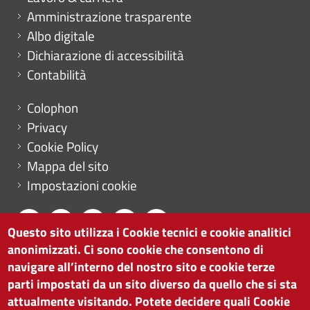
Amministrazione trasparente
Albo digitale
Dichiarazione di accessibilità
Contabilità
Menu footer
Colophon
Privacy
Cookie Policy
Mappa del sito
Impostazioni cookie
Questo sito utilizza i Cookie tecnici e cookie analitici
anonimizzati. Ci sono cookie che consentono di
CAMERA DI COMMERCIO DI BOLZANO
navigare all’interno del nostro sito e cookie terze
via Alto Adige 60 | I-39100 Bolzano
parti impostati da un sito diverso da quello che si sta
tel. 0471 945 511 |
info@camcom.bz.it
attualmente visitando. Potete decidere quali Cookie